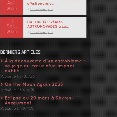
Aoû.
d'Astronomie...
2026
En savoir plus
11
Du 11 au 13 : 12èmes
Sep.
ASTRONOVADES à La...
2026
En savoir plus
DERNIERS ARTICLES
À la découverte d’un astroblème :
voyage au cœur d’un impact
oublié
Publié le 05/05/26
On the Moon Again 2025
Publié le 23/06/25
Eclipse du 29 mars à Sèvres-
Anxaumont
Publié le 01/04/25