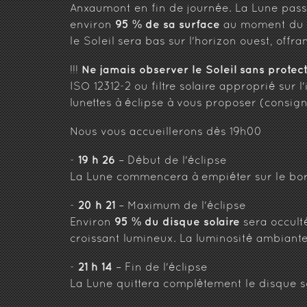
Anxaumont en fin de journée. La Lune pass
95 % de sa surface
environ
au moment du 
le Soleil sera bas sur l'horizon ouest, off
Ne jamais observer le Soleil sans prote
!!!
ISO 12312-2 ou filtre solaire approprié sur
lunettes à éclipse à vous proposer (consign
Nous vous accueillerons dès 19h00
19 h 26
-
– Début de l'éclipse
La Lune commencera à empiéter sur le bor
20 h 21
-
– Maximum de l'éclipse
95 % du disque solaire
Environ
sera occulté
croissant lumineux. La luminosité ambiant
21 h 14
-
– Fin de l'éclipse
La Lune quittera complètement le disque sol