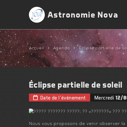
Accueil
>
Agenda
>
Éclipse partielle de so
Éclipse partielle de soleil
Date de l'événement
Mercredi
12/0
Nous vous proposons de venir observer la s