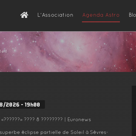
L'Association
Agenda Astro
Bl
Présentation
L’observatoire
d’Astronomie Nova
leil
Les équipements
Demande d'adhésion
8/2026 - 19h00
uperbe éclipse partielle de Soleil à Sèvres-