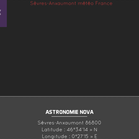
Sèvres-Anxaumont météo France
ASTRONOMIE NOVA
Sèvres-Anxaumont 86800
Latitude : 46°34’14 » N
Longitude : 0°27’15 » E