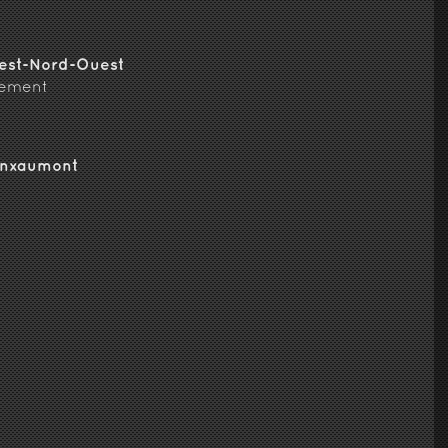
est-Nord-Ouest
nement
Anxaumont