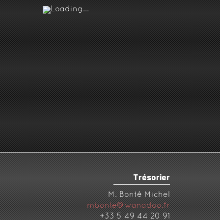
Trésorier
M. Bonté Michel
mbonte@wanadoo.fr
+33 5 49 44 20 91