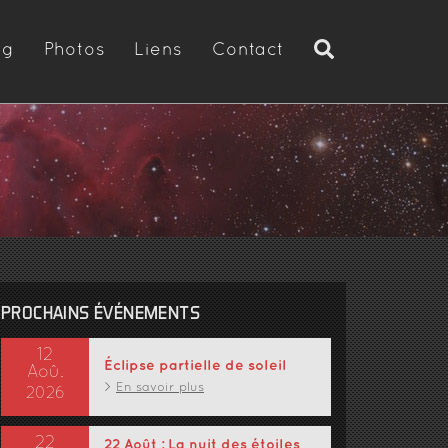
og
Photos
Liens
Contact
PROCHAINS ÉVÉNEMENTS
12
Éclipse partielle de soleil
Aoû.
En savoir plus
2026
22
22 Août : La nuit des étoiles