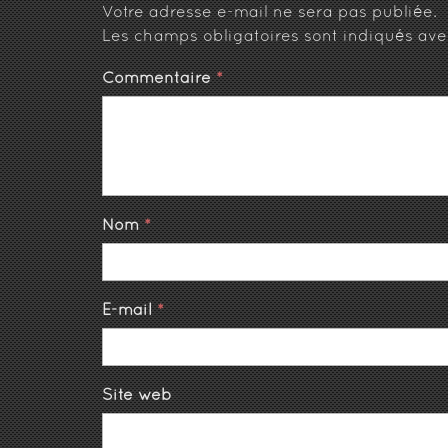
Votre adresse e-mail ne sera pas publiée.
Les champs obligatoires sont indiqués av
Commentaire
*
Nom
*
E-mail
*
Site web