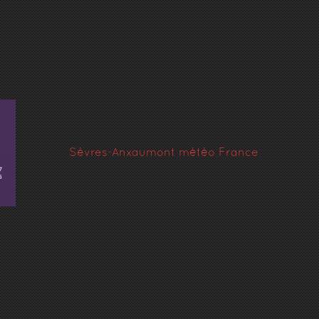
Sèvres-Anxaumont météo France