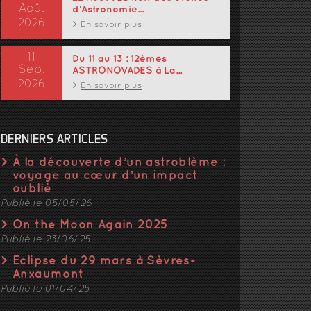
Aoû.
d'Astronomie...
2026
En savoir plus
11
Du 11 au 13 : 12èmes
Sep.
ASTRONOVADES à La...
2026
En savoir plus
DERNIERS ARTICLES
À la découverte d’un astroblème :
voyage au cœur d’un impact
oublié
Publié le 05/05/26
On the Moon Again 2025
Publié le 23/06/25
Eclipse du 29 mars à Sèvres-
Anxaumont
Publié le 01/04/25