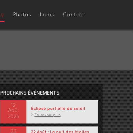
og
Photos
Liens
Contact
PROCHAINS ÉVÉNEMENTS
12
Éclipse partielle de soleil
Aoû.
En savoir plus
2026
22
22 Août : La nuit des étoiles