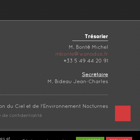
Trésorier
M. Bonté Michel
mbonte@wanadoo.fr
+33 5 49 44 20 91
Secrétaire
M. Bideau Jean-Charles
REV
e de confidentialité
es et