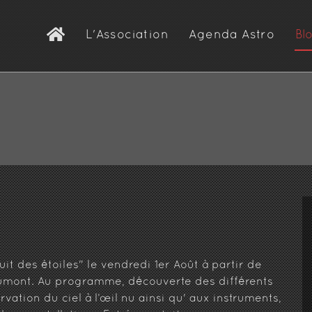
L'Association
Agenda Astro
Bl
Présentation
L’observatoire
d’Astronomie Nova
Les équipements
Demande d'adhésion
uit des étoiles" le vendredi 1er Août à partir de
umont. Au programme, découverte des différents
ation du ciel à l’œil nu ainsi qu' aux instruments,