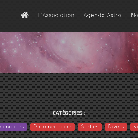
L'Association
Agenda Astro
Bl
Présentation
L’observatoire
d’Astronomie Nova
Les équipements
Demande d'adhésion
CATÉGORIES :
nimations
Documentation
Sorties
Divers
V