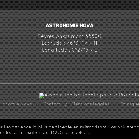
ASTRONOMIE NOVA
Sèvres-Anxaumont 86800
Latitude : 46°34’14 » N
Longitude : 0°27’15 » E
stronomie Nova
Contact
Mentions légales
Politiqu
te réalisé par
rir l'expérience la plus pertinente en mémorisant vos préférenc
entez à l'utilisation de TOUS les cookies.