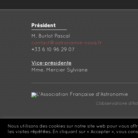
Président
M. Burlot Pascal
contact@astronomie-nova.fr
+33 6 10 96 29 07
Vice-présidente
Mme. Mercier Sylviane
L’observatoire d’A
Si
Nous utilisons des cookies sur notre site web pour vous off
les visites répétées. En cliquant sur « Accepter », vous cons