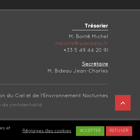
Trésorier
M. Bonté Michel
mbonte@wanadoo.fr
+33 5 49 44 20 91
Secrétaire
M. Bideau Jean-Charles
REV
e de confidentialité
es et
Réglages des cookies
ACCEPTER
REFUSER