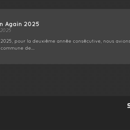
n Again 2025
/2025
 2025, pour la deuxième année consécutive, nous avions
a commune de...