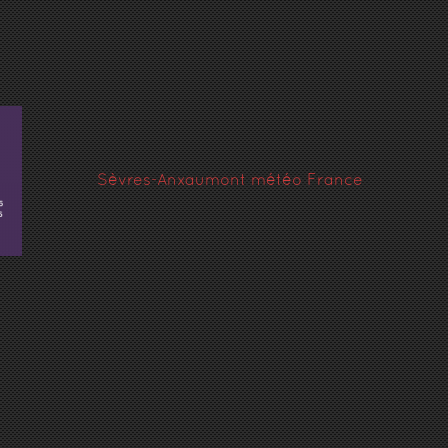
Sèvres-Anxaumont météo France